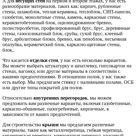
А для
несущих стен
на первом и втором этажах, у нас есть
разнообразие материалов, таких как: кирпич, рубленные
стены, шлакоблок, теплая керамика, теплоблок, СИП-панели,
газобетон, монолитные стены, камень, каркасные стены,
керамзитобетонный блок, оцилиндрованное бревно,
полистиролбетон, профилированный брус, брус, деревянные
стены, газосиликатный блок, срубы, сухой брус, клееный
брус, арболитовые блоки, бревно, как пеноблок, несъемная
опалубка, керамический блок, каркасно-щитовые стены,
блок,.
Что касается
отделки стен
, у нас есть несколько вариантов.
Вы можете выбрать штукатурку и шпатлевку, гипсокартон на
стенах, вагонку, или другие материалы в соответствии с
вашими предпочтениями. В отношении полов, у вас также
есть выбор. Мы предлагаем стяжку с наливными полами, ОСБ
или другие типы покрытий для полов.
Относительно
внутренних перегородок
, мы можем
предложить вам различные варианты, включая газобетонные,
каркасно-обшивные, пазогребневые, кирпичные, в
зависимости от ваших предпочтений.
Для строительства
крыши
мы предлагаем различные
материалы, такие как металлочерепица, гибкая черепица,
керамическая черепица, композитная черепица, красивый