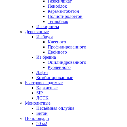
Газосиликат
Пеноблок
Керамзитобетон
Полистиролбетон
Теплоблок
Из кирпича
Деревянные
Из бруса
Клееного
Профилированного
Двойного
Из бревна
Оцилиндрованного
Рубленного
Лафет
Комбинированные
Быстровозводимые
Каркасные
SIP
ЛСТК
Монолитные
Несъёмная оплубка
Бетон
По площади
50 м2