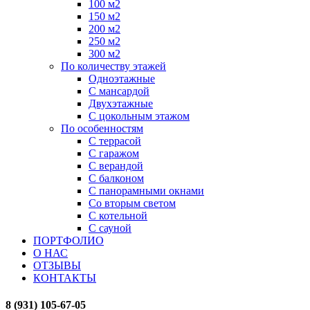
100 м2
150 м2
200 м2
250 м2
300 м2
По количеству этажей
Одноэтажные
С мансардой
Двухэтажные
С цокольным этажом
По особенностям
С террасой
С гаражом
С верандой
С балконом
С панорамными окнами
Со вторым светом
С котельной
С сауной
ПОРТФОЛИО
О НАС
ОТЗЫВЫ
КОНТАКТЫ
8 (931) 105-67-05