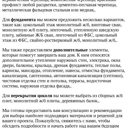
профлист любой расцветки, цементно-песчаная черепица,
металлическая фальцевая стальная или медная,.
Для
фундамента
мы можем предложить несколько вариантов,
такие как: цокольный этаж монолитный ж/б, винтовые сваи,
монолитную ж/б плиту, ленточный, утепленную шведскую
плиту, забивные Ж/Б сваи, ленточный из ФБС, цокольный
этаж из ФБС, свайно-ростверковый ж/б, монолитный ж/б,.
Мы также предоставляем
дополнительные
элементы,
которые помогут завершить ваш дом. К ним относятся
дополнительное утепление наружных стен, электрика, окна
двери, балконы, крыльца, дренаж фундамента, теплые полы,
карнизы, мансарды, отопление, навесы, отмостка фундамента,
канализация, сантехника, автономная канализация (септики),
чистовая отделка стен и потолка, террасы, водосточная
система, наружная отделка фасада,.
Для
перекрытия цоколя
вы можете выбрать из сборных ж/б
плит, монолитной ж/б плиты, деревянных балок,.
Мы готовы предоставить вам консультацию и рекомендации
для выбора наиболее подходящих материалов и решений для
вашего проекта. Пожалуйста, свяжитесь с нами, чтобы
обсудить подробности и начать работу над вашим будущим