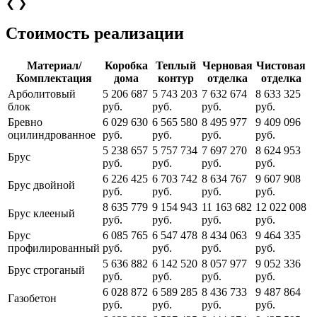
❮
❯
Стоимость реализации
Материал/
Коробка
Теплый
Черновая
Чистовая
Комплектация
дома
контур
отделка
отделка
Арболитовый
5 206 687
5 743 203
7 632 674
8 633 325
блок
руб.
руб.
руб.
руб.
Бревно
6 029 630
6 565 580
8 495 977
9 409 096
оцилиндрованное
руб.
руб.
руб.
руб.
5 238 657
5 757 734
7 697 270
8 624 953
Брус
руб.
руб.
руб.
руб.
6 226 425
6 703 742
8 634 767
9 607 908
Брус двойной
руб.
руб.
руб.
руб.
8 635 779
9 154 943
11 163 682
12 022 008
Брус клееный
руб.
руб.
руб.
руб.
Брус
6 085 765
6 547 478
8 434 063
9 464 335
профилированный
руб.
руб.
руб.
руб.
5 636 882
6 142 520
8 057 977
9 052 336
Брус строганый
руб.
руб.
руб.
руб.
6 028 872
6 589 285
8 436 733
9 487 864
Газобетон
руб.
руб.
руб.
руб.