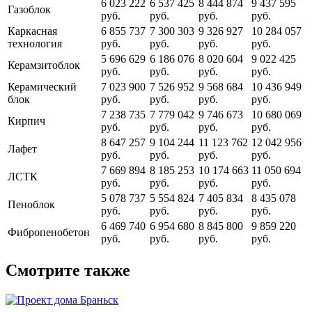
6 023 222
6 537 425
8 444 874
9 437 595
Газоблок
руб.
руб.
руб.
руб.
Каркасная
6 855 737
7 300 303
9 326 927
10 284 057
технология
руб.
руб.
руб.
руб.
5 696 629
6 186 076
8 020 604
9 022 425
Керамзитоблок
руб.
руб.
руб.
руб.
Керамический
7 023 900
7 526 952
9 568 684
10 436 949
блок
руб.
руб.
руб.
руб.
7 238 735
7 779 042
9 746 673
10 680 069
Кирпич
руб.
руб.
руб.
руб.
8 647 257
9 104 244
11 123 762
12 042 956
Лафет
руб.
руб.
руб.
руб.
7 669 894
8 185 253
10 174 663
11 050 694
ЛСТК
руб.
руб.
руб.
руб.
5 078 737
5 554 824
7 405 834
8 435 078
Пеноблок
руб.
руб.
руб.
руб.
6 469 740
6 954 680
8 845 800
9 859 220
Фибропенобетон
руб.
руб.
руб.
руб.
Смотрите также