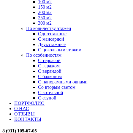
100 м2
150 м2
200 м2
250 м2
300 м2
По количеству этажей
Одноэтажные
С мансардой
Двухэтажные
С цокольным этажом
По особенностям
С террасой
С гаражом
С верандой
С балконом
С панорамными окнами
Со вторым светом
С котельной
С сауной
ПОРТФОЛИО
О НАС
ОТЗЫВЫ
КОНТАКТЫ
8 (931) 105-67-05