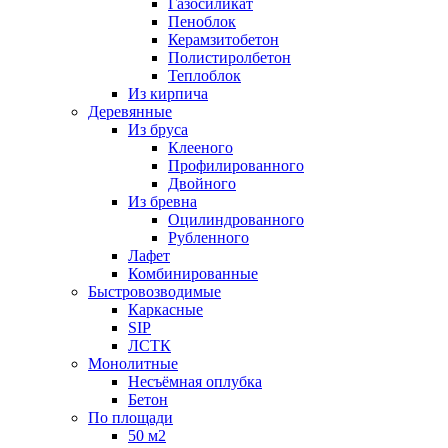
Газосиликат
Пеноблок
Керамзитобетон
Полистиролбетон
Теплоблок
Из кирпича
Деревянные
Из бруса
Клееного
Профилированного
Двойного
Из бревна
Оцилиндрованного
Рубленного
Лафет
Комбинированные
Быстровозводимые
Каркасные
SIP
ЛСТК
Монолитные
Несъёмная оплубка
Бетон
По площади
50 м2