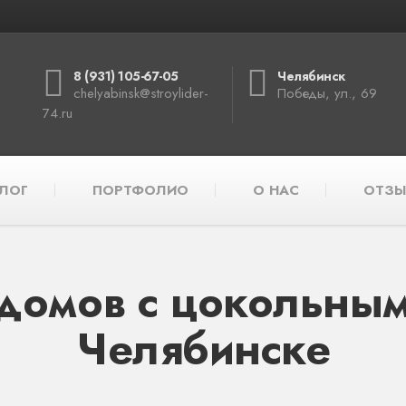
8 (931) 105-67-05
Челябинск
chelyabinsk@stroylider-
Победы, ул., 69
74.ru
ЛОГ
ПОРТФОЛИО
О НАС
ОТЗЫ
домов с цокольным
Челябинске