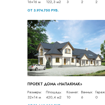
16×16 м
122,3 м2
3
2
2
ОТ 3.974.750 РУБ.
ПРОЕКТ ДОМА «НАПАКИАК»
Размеры:
Площадь:
Комнат:
Ванных:
Гараж
32×14 м
420,4 м2
10
6
0