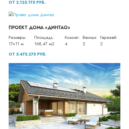
ОТ 2.125.175 РУБ.
ПРОЕКТ ДОМА «ДИНТАО»
Размеры:
Площадь:
Комнат:
Ванных:
Гаражей:
17×11 м
168,47 м2
4
2
2
ОТ 5.475.275 РУБ.