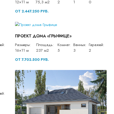
12×11 м
75,3 м2
2
1
0
ОТ 2.447.250 РУБ.
ПРОЕКТ ДОМА «ГРЫФИЦЕ»
ей:
Размеры:
Площадь:
Комнат:
Ванных:
Гаражей:
16×11 м
237 м2
5
3
2
ОТ 7.702.500 РУБ.
ей: