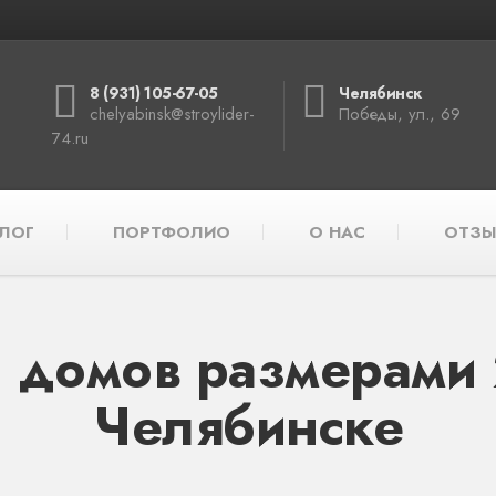
8 (931) 105-67-05
Челябинск
chelyabinsk@stroylider-
Победы, ул., 69
74.ru
ЛОГ
ПОРТФОЛИО
О НАС
ОТЗЫ
 домов размерами 
Челябинске