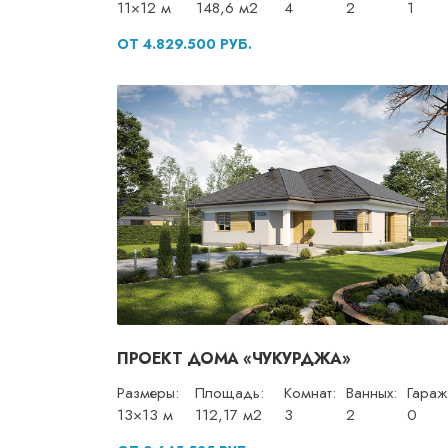
11×12 м
148,6 м2
4
2
1
ОТ 4.829.500 РУБ.
ПРОЕКТ ДОМА «ЧУКУРДЖА»
Размеры:
Площадь:
Комнат:
Ванных:
Гараж
13×13 м
112,17 м2
3
2
0