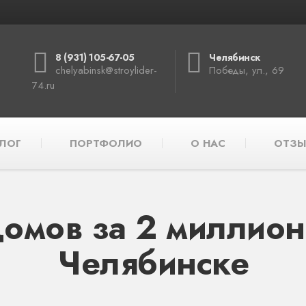
8 (931) 105-67-05
Челябинск
chelyabinsk@stroylider-
Победы, ул., 69
74.ru
ЛОГ
ПОРТФОЛИО
О НАС
ОТЗЫ
омов за 2 миллион
Челябинске