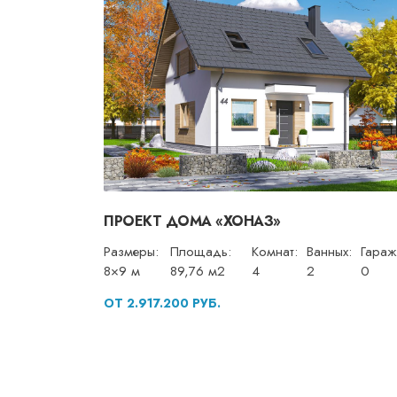
ПРОЕКТ ДОМА «ХОНАЗ»
Размеры:
Площадь:
Комнат:
Ванных:
Гараж
8×9 м
89,76 м2
4
2
0
ОТ 2.917.200 РУБ.