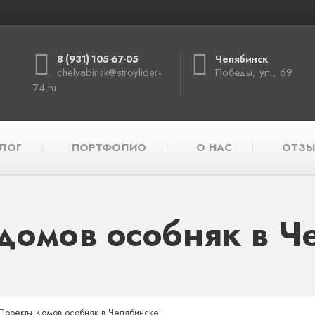
8 (931) 105-67-05
Челябинск
chelyabinsk@stroylider-
Победы, ул., 69
74.ru
ЛОГ
ПОРТФОЛИО
О НАС
ОТЗЫ
домов особняк в Ч
Проекты домов особняк в Челябинске